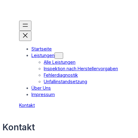
Zum
Inhalt
springen
Startseite
Leistungen
Alle Leistungen
Inspektion nach Herstellervorgaben
Fehlerdiagnostik
Unfallinstandsetzung
Über Uns
Impressum
Kontakt
Kontakt