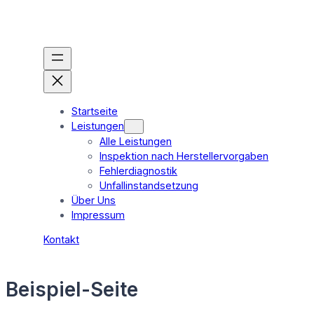
Zum
Inhalt
springen
Startseite
Leistungen
Alle Leistungen
Inspektion nach Herstellervorgaben
Fehlerdiagnostik
Unfallinstandsetzung
Über Uns
Impressum
Kontakt
Beispiel-Seite