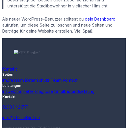
unterstützt die Stadtbewohner in vielfacher Hinsicht.
Als neuer WordPress-Benutzer solltest du
dein Dashboard
aufrufen, um diese Seite zu löschen und neue Seiten und
Beiträge für deine Website erstellen. Viel Spaß!
Kontakt
Seiten
Impressum
Datenschutz
Team
Kontakt
Leistungen
Inspektion
Fehlerdiagnose
Unfallinstandsetzung
Kontakt
­02303 / 21771
info@kfz-schlief.de