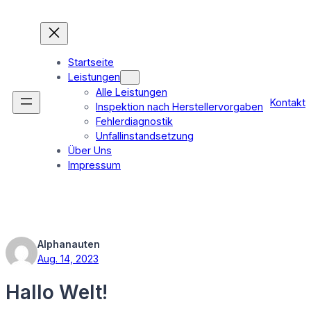
Zum
Inhalt
springen
Startseite
Leistungen
Alle Leistungen
Kontakt
Inspektion nach Herstellervorgaben
Fehlerdiagnostik
Unfallinstandsetzung
Über Uns
Impressum
Alphanauten
Aug. 14, 2023
Hallo Welt!